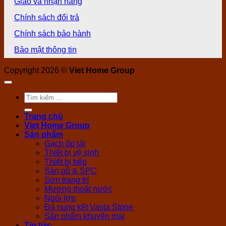
Giao và nhận hàng
Chính sách đổi trả
Chính sách bảo hành
Bảo mật thông tin
Copyright 2026 ©
Viet Home Group
Tìm
kiếm:
Trang chủ
Viet Home Group
Sản phẩm
Gạch ốp lát
Thiết bị vệ sinh
Thiết bị bếp
Sàn gỗ & SPC
Sơn trang trí
Mương thoát nước
Ngói lợp
Đá nung kết Vasta Stone
Sản phẩm khuyến mại
Tin tức