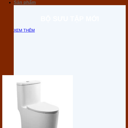
Sản phẩm
BỘ SƯU TẬP MỚI
XEM THÊM