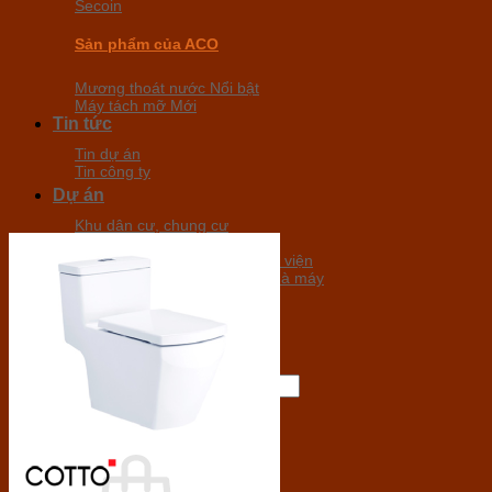
Secoin
Sản phẩm của ACO
Mương thoát nước
Máy tách mỡ
Tin tức
Tin dự án
Tin công ty
Dự án
Khu dân cư, chung cư
Khu nghỉ dưỡng, khách sạn
Văn phòng, trường học, bệnh viện
Sân bay, khu công nghiệp, nhà máy
Tuyển dụng
Liên hệ
Tìm
kiếm:
0
₫