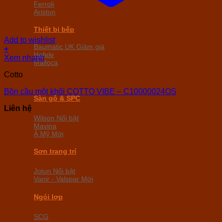
Ferroli
Ariston
Thiết bị bếp
Add to wishlist
Baumatic UK
+
Hafele
Xem nhanh
Malloca
Cotto
Bồn cầu một khối COTTO VIBE – C10000024OS
Sàn gỗ & SPC
Liên hệ
Wilson
Mavina
Á Mỹ
Sơn trang trí
Jotun
Vanir - Valspar
Ngói lợp
SCG