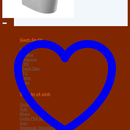
Gạch ốp lát
Á Mỹ
Taicera
Viglacera
Ý Mỹ
Thạch Bàn
TTC
Prime
Sega
Thiết bị vệ sinh
Grohe
Toto
Moen
Cotto
Inax
American Standard