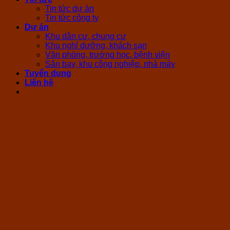
Tin tức dự án
Tin tức công ty
Dự án
Khu dân cư, chung cư
Khu nghỉ dưỡng, khách sạn
Văn phòng, trường học, bệnh viện
Sân bay, khu công nghiệp, nhà máy
Tuyển dụng
Liên hệ