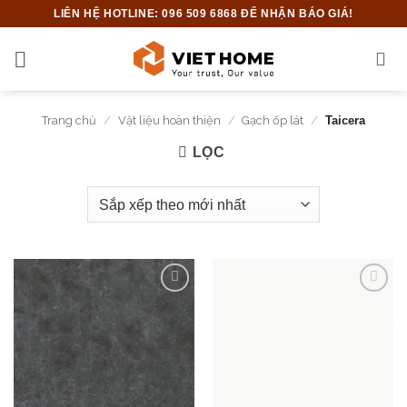
Bỏ
LIÊN HỆ HOTLINE: 096 509 6868 ĐỂ NHẬN BÁO GIÁ!
qua
nội
dung
Trang chủ
/
Vật liệu hoàn thiện
/
Gạch ốp lát
/
Taicera
LỌC
Add to
Add to
wishlist
wishlist