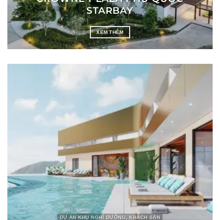
STARBAY
XEM THÊM
DỰ ÁN KHU NGHỈ DƯỠNG, KHÁCH SẠN