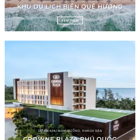
KHU DU LỊCH BIỂN QUÊ HƯƠNG
XEM THÊM
DỰ ÁN KHU NGHỈ DƯỠNG, KHÁCH SẠN
CROWNE PLAZA PHÚ QUỐC