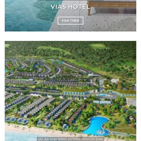
VIAS HOTEL
XEM THÊM
DỰ ÁN KHU NGHỈ DƯỠNG, KHÁCH SẠN