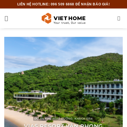
Bỏ
LIÊN HỆ HOTLINE: 096 509 6868 ĐỂ NHẬN BÁO GIÁ!
qua
nội
dung
DỰ ÁN KHU NGHỈ DƯỠNG, KHÁCH SẠN
VIAS RESORT VÂN PHONG