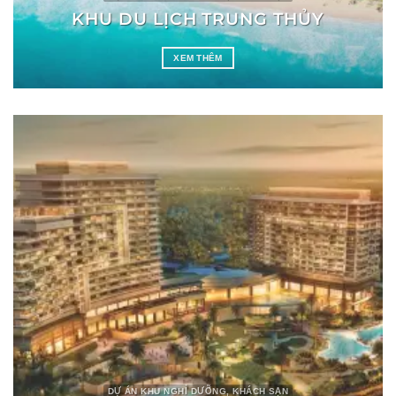
KHU DU LỊCH TRUNG THỦY
XEM THÊM
DỰ ÁN KHU NGHỈ DƯỠNG, KHÁCH SẠN