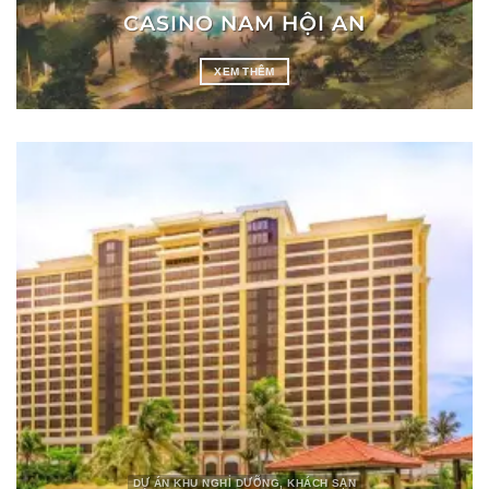
CASINO NAM HỘI AN
XEM THÊM
DỰ ÁN KHU NGHỈ DƯỠNG, KHÁCH SẠN