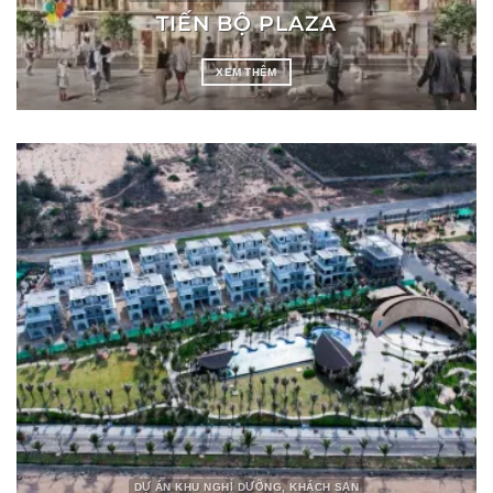
TIẾN BỘ PLAZA
XEM THÊM
DỰ ÁN KHU NGHỈ DƯỠNG, KHÁCH SẠN