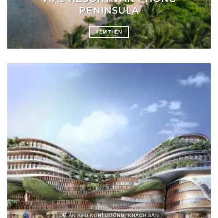
PENINSULA
XEM THÊM
DỰ ÁN KHU NGHỈ DƯỠNG, KHÁCH SẠN