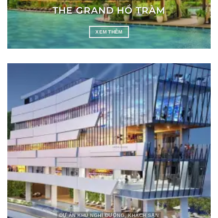
THE GRAND HỒ TRÀM
XEM THÊM
DỰ ÁN KHU NGHỈ DƯỠNG, KHÁCH SẠN