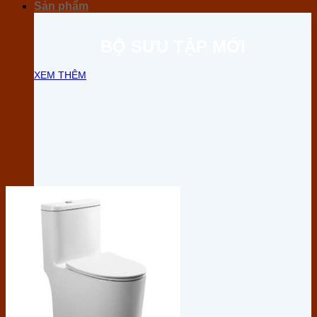
Sản phẩm
BỘ SƯU TẬP MỚI
XEM THÊM