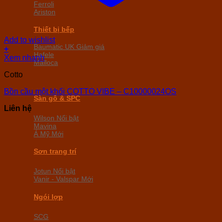
Ferroli
Ariston
Thiết bị bếp
Add to wishlist
Baumatic UK
+
Hafele
Xem nhanh
Malloca
Cotto
Bồn cầu một khối COTTO VIBE – C10000024OS
Sàn gỗ & SPC
Liên hệ
Wilson
Mavina
Á Mỹ
Sơn trang trí
Jotun
Vanir - Valspar
Ngói lợp
SCG