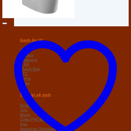
Gạch ốp lát
Á Mỹ
Taicera
Viglacera
Ý Mỹ
Thạch Bàn
TTC
Prime
Sega
Thiết bị vệ sinh
Grohe
Toto
Moen
Cotto
Inax
American Standard