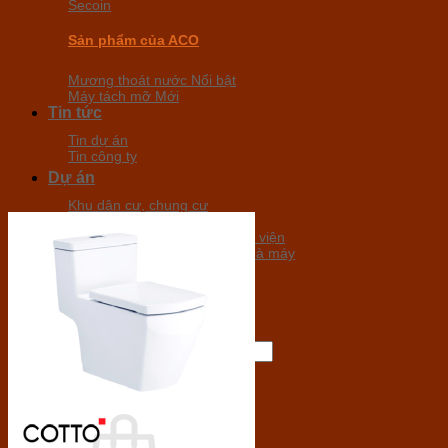
Secoin
Sản phẩm của ACO
Mương thoát nước
Máy tách mỡ
Tin tức
Tin dự án
Tin công ty
Dự án
Khu dân cư, chung cư
Khu nghỉ dưỡng, khách sạn
Văn phòng, trường học, bệnh viện
Sân bay, khu công nghiệp, nhà máy
Tuyển dụng
Liên hệ
Tìm
kiếm:
0
₫