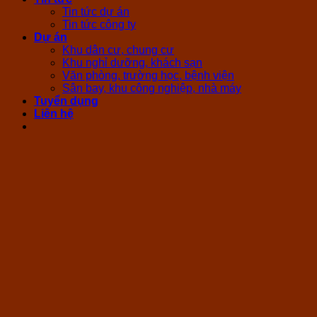
Tin tức dự án
Tin tức công ty
Dự án
Khu dân cư, chung cư
Khu nghỉ dưỡng, khách sạn
Văn phòng, trường học, bệnh viện
Sân bay, khu công nghiệp, nhà máy
Tuyển dụng
Liên hệ