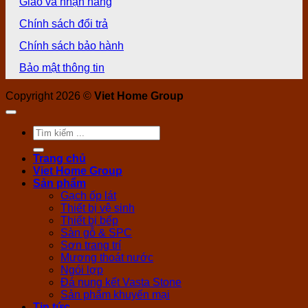
Giao và nhận hàng
Chính sách đổi trả
Chính sách bảo hành
Bảo mật thông tin
Copyright 2026 ©
Viet Home Group
Tìm
kiếm:
Trang chủ
Viet Home Group
Sản phẩm
Gạch ốp lát
Thiết bị vệ sinh
Thiết bị bếp
Sàn gỗ & SPC
Sơn trang trí
Mương thoát nước
Ngói lợp
Đá nung kết Vasta Stone
Sản phẩm khuyến mại
Tin tức