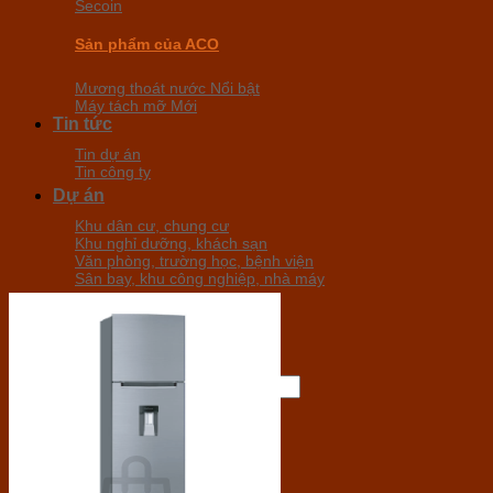
Secoin
Sản phẩm của ACO
Mương thoát nước
Máy tách mỡ
Tin tức
Tin dự án
Tin công ty
Dự án
Khu dân cư, chung cư
Khu nghỉ dưỡng, khách sạn
Văn phòng, trường học, bệnh viện
Sân bay, khu công nghiệp, nhà máy
Tuyển dụng
Liên hệ
Tìm
kiếm:
0
₫