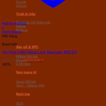
Ferroli
Ariston
Thiết bị bếp
Baumatic UK
Add to wishlist
Hafele
+
Malloca
Xem nhanh
Hết hàng
Baumatic
Sàn gỗ & SPC
Vòi Rửa Chén Nóng Lạnh Baumatic BM2137
Wilson
Giá
Giá
8.550.000
₫
3.400.000
₫
Mavina
gốc
hiện
Á Mỹ
-65%
là:
tại
8.550.000 ₫.
là:
Sơn trang trí
3.400.000 ₫.
Jotun
Vanir - Valspar
Ngói lợp
SCG