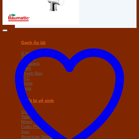
Gạch ốp lát
Á Mỹ
Taicera
Viglacera
Ý Mỹ
Thạch Bàn
TTC
Prime
Sega
Thiết bị vệ sinh
Grohe
Toto
Moen
Cotto
Inax
American Standard