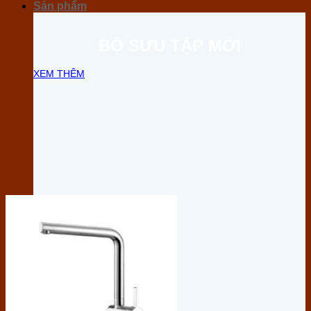
Sản phẩm
BỘ SƯU TẬP MỚI
XEM THÊM