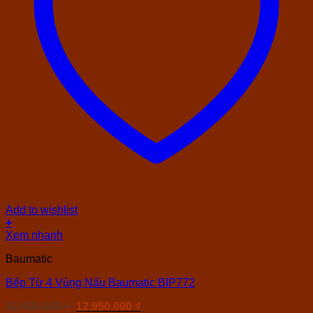
Add to wishlist
+
Xem nhanh
Baumatic
Bếp Từ 4 Vùng Nấu Baumatic BIP772
Giá
Giá
32.490.000
₫
12.950.000
₫