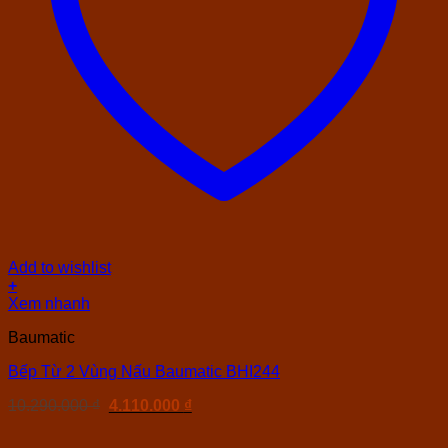
Add to wishlist
+
Xem nhanh
Baumatic
Bếp Từ 2 Vùng Nấu Baumatic BHI244
Giá
Giá
10.290.000
₫
4.110.000
₫
gốc
hiện
là:
tại