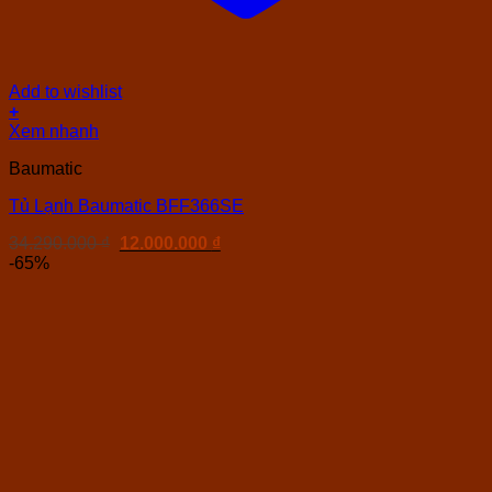
Add to wishlist
+
Xem nhanh
Baumatic
Tủ Lạnh Baumatic BFF366SE
Giá
Giá
34.290.000
₫
12.000.000
₫
gốc
hiện
-65%
là:
tại
34.290.000 ₫.
là:
12.000.000 ₫.