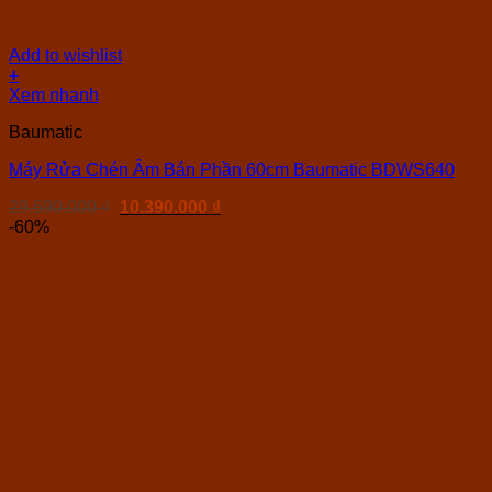
Add to wishlist
+
Xem nhanh
Baumatic
Máy Rửa Chén Âm Bán Phần 60cm Baumatic BDWS640
Giá
Giá
29.690.000
₫
10.390.000
₫
gốc
hiện
-60%
là:
tại
29.690.000 ₫.
là:
10.390.000 ₫.