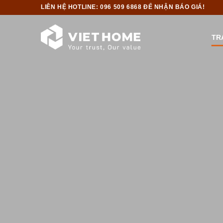
Bỏ
LIÊN HỆ HOTLINE: 096 509 6868 ĐỂ NHẬN BÁO GIÁ!
qua
nội
TR
dung