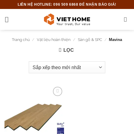
Bỏ
LIÊN HỆ HOTLINE: 096 509 6868 ĐỂ NHẬN BÁO GIÁ!
qua
nội
dung
Trang chủ
/
Vật liệu hoàn thiện
/
Sàn gỗ & SPC
/
Mavina
LỌC
Add to
wishlist