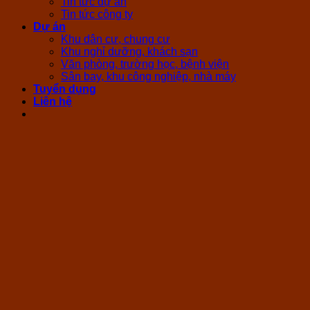
Tin tức dự án
Tin tức công ty
Dự án
Khu dân cư, chung cư
Khu nghỉ dưỡng, khách sạn
Văn phòng, trường học, bệnh viện
Sân bay, khu công nghiệp, nhà máy
Tuyển dụng
Liên hệ