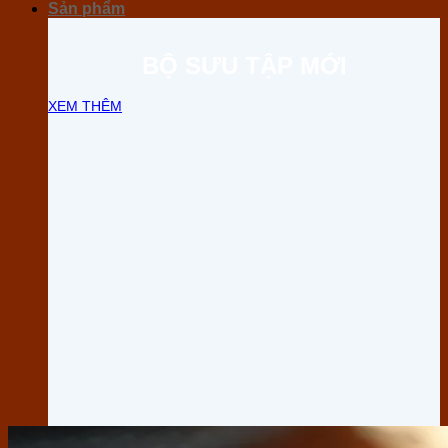
Sản phẩm
BỘ SƯU TẬP MỚI
XEM THÊM