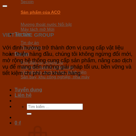
Secoin
Sản phẩm của ACO
Mương thoát nước
Máy tách mỡ
Tin tức
VIET HOME GROUP
Tin dự án
Với định hướng trở thành đơn vị cung cấp vật liệu
Tin công ty
hoàn thiện hàng đầu, chúng tôi không ngừng đổi mới,
Dự án
mở rộng hệ thống cung cấp sản phẩm, nâng cao dịch
Khu dân cư, chung cư
vụ để mang đến những giải pháp tối ưu, bền vững và
Khu nghỉ dưỡng, khách sạn
Văn phòng, trường học, bệnh viện
tiết kiệm chi phí cho khách hàng.
Sân bay, khu công nghiệp, nhà máy
Tuyển dụng
Liên hệ
Tìm
kiếm:
0
₫