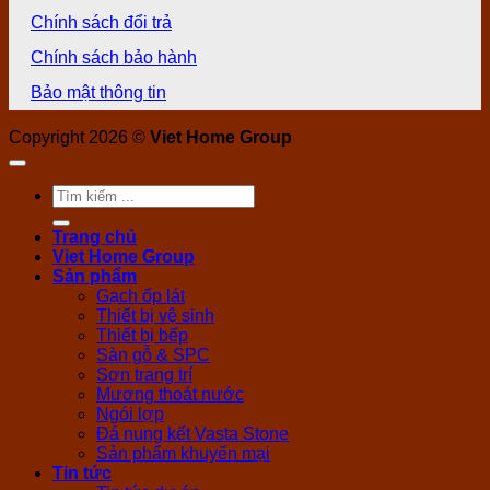
Chính sách đổi trả
Chính sách bảo hành
Bảo mật thông tin
Copyright 2026 ©
Viet Home Group
Tìm
kiếm:
Trang chủ
Viet Home Group
Sản phẩm
Gạch ốp lát
Thiết bị vệ sinh
Thiết bị bếp
Sàn gỗ & SPC
Sơn trang trí
Mương thoát nước
Ngói lợp
Đá nung kết Vasta Stone
Sản phẩm khuyến mại
Tin tức