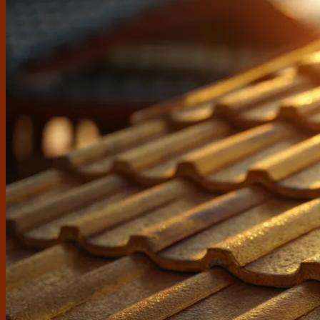
Gạch ốp lát
Á Mỹ
Taicera
Viglacera
Ý Mỹ
Thạch Bàn
TTC
Prime
Sega
Thiết bị vệ sinh
Grohe
Toto
Moen
Cotto
Inax
American Standard