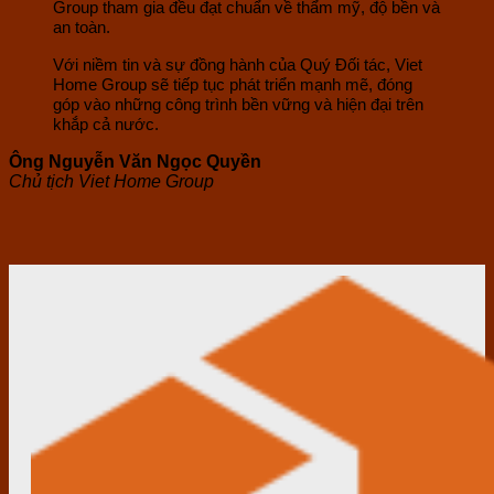
Group tham gia đều đạt chuẩn về thẩm mỹ, độ bền và
an toàn.
Với niềm tin và sự đồng hành của Quý Đối tác, Viet
Home Group sẽ tiếp tục phát triển mạnh mẽ, đóng
góp vào những công trình bền vững và hiện đại trên
khắp cả nước.
Ông Nguyễn Văn Ngọc Quyền
Chủ tịch Viet Home Group