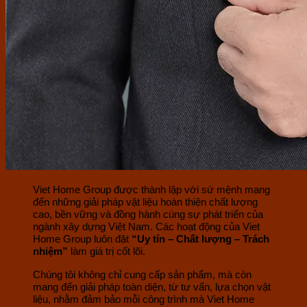
Viet Home Group được thành lập với sứ mệnh mang
đến những giải pháp vật liệu hoàn thiện chất lượng
cao, bền vững và đồng hành cùng sự phát triển của
ngành xây dựng Việt Nam. Các hoạt động của Viet
Home Group luôn đặt
“Uy tín – Chất lượng – Trách
nhiệm”
làm giá trị cốt lõi.
Chúng tôi không chỉ cung cấp sản phẩm, mà còn
mang đến giải pháp toàn diện, từ tư vấn, lựa chọn vật
liệu, nhằm đảm bảo mỗi công trình mà Viet Home