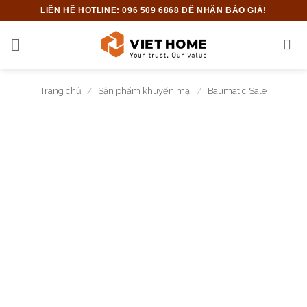
Bỏ
LIÊN HỆ HOTLINE: 096 509 6868 ĐỂ NHẬN BÁO GIÁ!
qua
nội
dung
Trang chủ
/
Sản phẩm khuyến mại
/
Baumatic Sale