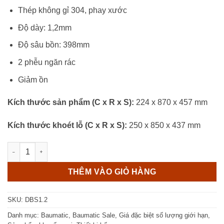
Thép không gỉ 304, phay xước
Độ dày: 1,2mm
Độ sâu bồn: 398mm
2 phễu ngăn rác
Giảm ồn
Kích thước sản phẩm (C x R x S):
224 x 870 x 457 mm
Kích thước khoét lỗ (C x R x S):
250 x 850 x 437 mm
Chậu Rửa Chén Baumatic DBS1.2 số lượng
THÊM VÀO GIỎ HÀNG
SKU:
DBS1.2
Danh mục:
Baumatic
,
Baumatic Sale
,
Giá đặc biệt số lượng giới hạn
,