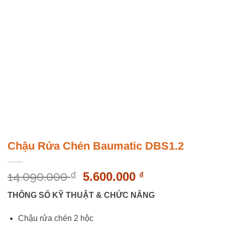
Chậu Rửa Chén Baumatic DBS1.2
14.090.000
Giá
Giá
₫
5.600.000
₫
gốc
hiện
THÔNG SỐ KỸ THUẬT & CHỨC NĂNG
là:
tại
14.090.000 ₫.
là:
Chậu rửa chén 2 hộc
5.600.000 ₫.