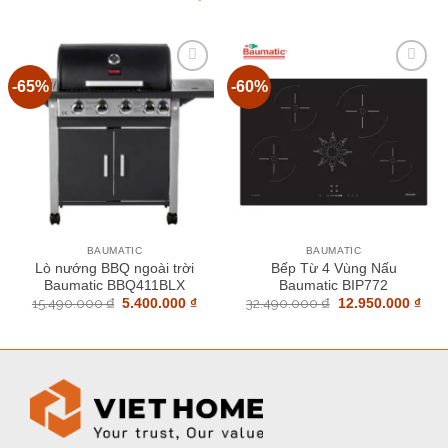
-65%
-60%
Add to
Add to
wishlist
wishlist
BAUMATIC
BAUMATIC
Lò nướng BBQ ngoài trời
Bếp Từ 4 Vùng Nấu
Baumatic BBQ411BLX
Baumatic BIP772
15.490.000
₫
Giá
Giá
32.490.000
₫
Giá
Giá
5.400.000
₫
12.950.000
₫
gốc
hiện
gốc
hiệ
là:
tại
là:
tại
15.490.000 ₫.
là:
32.490.000 ₫.
là:
5.400.000 ₫.
12.9