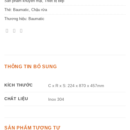
Sản phẩm khuyến mại
,
Thiết bị bếp
Thẻ:
Baumatic
,
Chậu rửa
Thương hiệu:
Baumatic
THÔNG TIN BỔ SUNG
KÍCH THƯỚC
C x R x S: 224 x 870 x 457mm
CHẤT LIỆU
Inox 304
SẢN PHẨM TƯƠNG TỰ