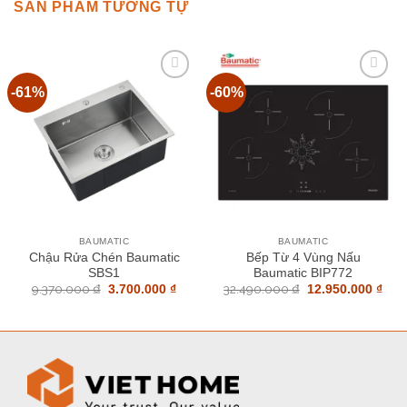
SẢN PHẨM TƯƠNG TỰ
-61%
-60%
Add to
Add to
wishlist
wishlist
BAUMATIC
BAUMATIC
Chậu Rửa Chén Baumatic
Bếp Từ 4 Vùng Nấu
SBS1
Baumatic BIP772
9.370.000
₫
Giá
Giá
32.490.000
₫
Giá
Giá
3.700.000
₫
12.950.000
₫
gốc
hiện
gốc
hiệ
là:
tại
là:
tại
9.370.000 ₫.
là:
32.490.000 ₫.
là:
3.700.000 ₫.
12.9