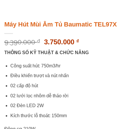
Máy Hút Mùi Âm Tủ Baumatic TEL97X
9.390.000
Giá
Giá
₫
3.750.000
₫
gốc
hiện
THÔNG SỐ KỸ THUẬT & CHỨC NĂNG
là:
tại
9.390.000 ₫.
là:
Công suất hút: 750m3/hr
3.750.000 ₫.
Điều khiển trượt và nút nhấn
02 cấp độ hút
02 lưới lọc nhôm dễ tháo rời
02 Đèn LED 2W
Kích thước lỗ thoát: 150mm
Động cơ 210W