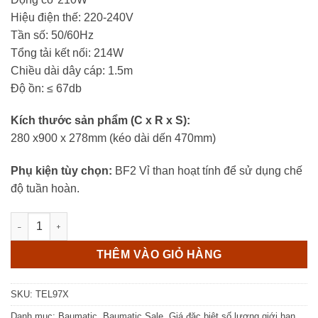
Hiệu điện thế: 220-240V
Tần số: 50/60Hz
Tổng tải kết nối: 214W
Chiều dài dây cáp: 1.5m
Độ ồn: ≤ 67db
Kích thước sản phẩm (C x R x S):
280 x900 x 278mm (kéo dài dến 470mm)
Phụ kiện tùy chọn:
BF2 Vỉ than hoạt tính để sử dụng chế
độ tuần hoàn.
Máy Hút Mùi Âm Tủ Baumatic TEL97X số lượng
THÊM VÀO GIỎ HÀNG
SKU:
TEL97X
Danh mục:
Baumatic
,
Baumatic Sale
,
Giá đặc biệt số lượng giới hạn
,