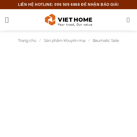
Bỏ
LIÊN HỆ HOTLINE: 096 509 6868 ĐỂ NHẬN BÁO GIÁ!
qua
nội
dung
Trang chủ
/
Sản phẩm khuyến mại
/
Baumatic Sale