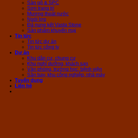
Sàn gỗ & SPC
Sơn trang trí
Mương thoát nước
Ngói lợp
Đá nung kết Vasta Stone
Sản phẩm khuyến mại
Tin tức
Tin tức dự án
Tin tức công ty
Dự án
Khu dân cư, chung cư
Khu nghỉ dưỡng, khách sạn
Văn phòng, trường học, bệnh viện
Sân bay, khu công nghiệp, nhà máy
Tuyển dụng
Liên hệ