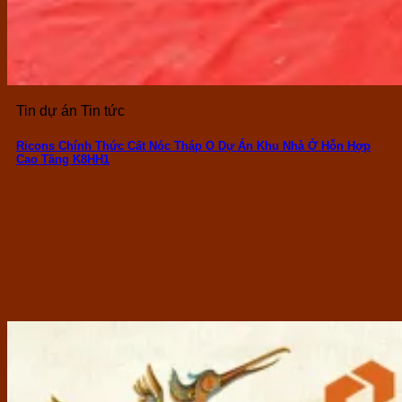
Tin dự án Tin tức
Ricons Chính Thức Cất Nóc Tháp O Dự Án Khu Nhà Ở Hỗn Hợp
Cao Tầng K8HH1