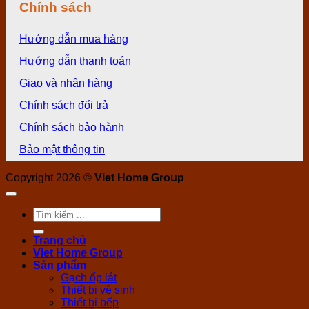
Chính sách
Hướng dẫn mua hàng
Hướng dẫn thanh toán
Giao và nhận hàng
Chính sách đổi trả
Chính sách bảo hành
Bảo mật thông tin
Copyright 2026 ©
Viet Home Group
Tìm
kiếm:
Trang chủ
Viet Home Group
Sản phẩm
Gạch ốp lát
Thiết bị vệ sinh
Thiết bị bếp