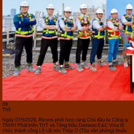
09
Th5
Ngày 07/5/2026, Ricons phối hợp cùng Chủ đầu tư Công ty
TNHH Phát triển THT và Tổng thầu Daewoo E&C Vina tổ
chức thành công Lễ cất nóc Tháp O (Tòa văn phòng) thuộc