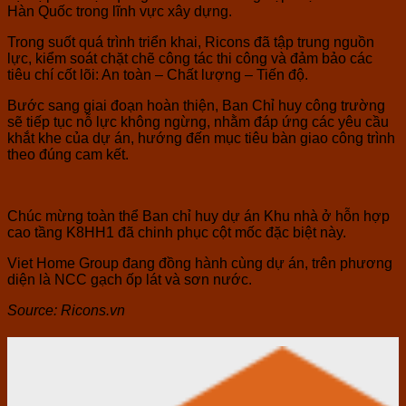
Hàn Quốc trong lĩnh vực xây dựng.
Trong suốt quá trình triển khai, Ricons đã tập trung nguồn
lực, kiểm soát chặt chẽ công tác thi công và đảm bảo các
tiêu chí cốt lõi: An toàn – Chất lượng – Tiến độ.
Bước sang giai đoạn hoàn thiện, Ban Chỉ huy công trường
sẽ tiếp tục nỗ lực không ngừng, nhằm đáp ứng các yêu cầu
khắt khe của dự án, hướng đến mục tiêu bàn giao công trình
theo đúng cam kết.
Chúc mừng toàn thể Ban chỉ huy dự án Khu nhà ở hỗn hợp
cao tầng K8HH1 đã chinh phục cột mốc đặc biệt này.
Viet Home Group đang đồng hành cùng dự án, trên phương
diện là NCC gạch ốp lát và sơn nước.
Source: Ricons.vn