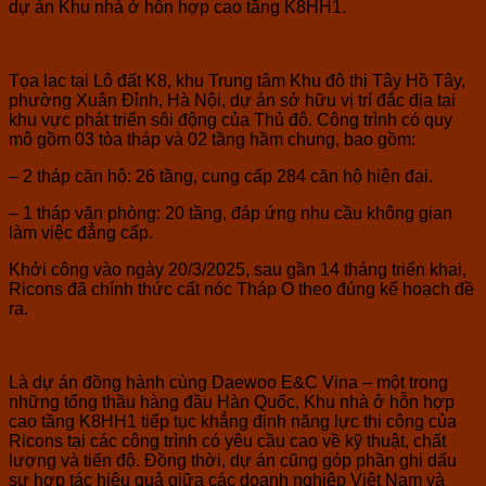
dự án Khu nhà ở hỗn hợp cao tầng K8HH1.
Tọa lạc tại Lô đất K8, khu Trung tâm Khu đô thị Tây Hồ Tây,
phường Xuân Đỉnh, Hà Nội, dự án sở hữu vị trí đắc địa tại
khu vực phát triển sôi động của Thủ đô. Công trình có quy
mô gồm 03 tòa tháp và 02 tầng hầm chung, bao gồm:
– 2 tháp căn hộ: 26 tầng, cung cấp 284 căn hộ hiện đại.
– 1 tháp văn phòng: 20 tầng, đáp ứng nhu cầu không gian
làm việc đẳng cấp.
Khởi công vào ngày 20/3/2025, sau gần 14 tháng triển khai,
Ricons đã chính thức cất nóc Tháp O theo đúng kế hoạch đề
ra.
Là dự án đồng hành cùng Daewoo E&C Vina – một trong
những tổng thầu hàng đầu Hàn Quốc, Khu nhà ở hỗn hợp
cao tầng K8HH1 tiếp tục khẳng định năng lực thi công của
Ricons tại các công trình có yêu cầu cao về kỹ thuật, chất
lượng và tiến độ. Đồng thời, dự án cũng góp phần ghi dấu
sự hợp tác hiệu quả giữa các doanh nghiệp Việt Nam và