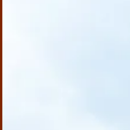
Sản phẩm
BỘ SƯU TẬP MỚI
XEM THÊM