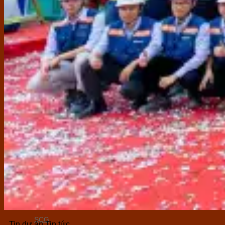
Ferroli
Ariston
Thiết bị bếp
Baumatic UK
Hafele
Malloca
Sàn gỗ & SPC
Wilson
Mavina
Á Mỹ
Sơn trang trí
Jotun
Vanir - Valspar
Ngói lợp
SCG
Tin dự án Tin tức