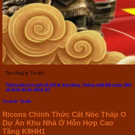
Tin công ty Tin tức
Thông báo lịch nghỉ lễ Giỗ tổ Vua Hùng, Thống nhất Đất nước 30/4
và Quốc tế lao động 1/5
Tin dự án
,
Tin tức
Ricons Chính Thức Cất Nóc Tháp O
Dự Án Khu Nhà Ở Hỗn Hợp Cao
Tầng K8HH1