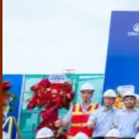
Gạch ốp lát
Á Mỹ
Taicera
Viglacera
Ý Mỹ
Thạch Bàn
TTC
Prime
Sega
Thiết bị vệ sinh
Grohe
Toto
Moen
Cotto
Inax
American Standard