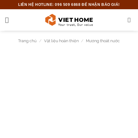
Bỏ
LIÊN HỆ HOTLINE: 096 509 6868 ĐỂ NHẬN BÁO GIÁ!
qua
nội
dung
Trang chủ
/
Vật liệu hoàn thiện
/
Mương thoát nước