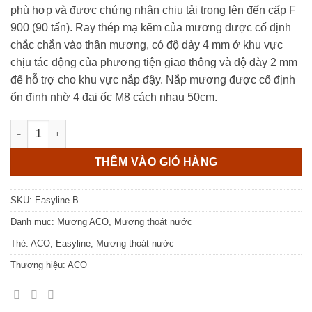
phù hợp và được chứng nhận chịu tải trọng lên đến cấp F
900 (90 tấn). Ray thép mạ kẽm của mương được cố định
chắc chắn vào thân mương, có độ dày 4 mm ở khu vực
chịu tác động của phương tiện giao thông và độ dày 2 mm
để hỗ trợ cho khu vực nắp đậy. Nắp mương được cố định
ổn định nhờ 4 đai ốc M8 cách nhau 50cm.
Mương Thoát Nước ACO Xtraline B số lượng
THÊM VÀO GIỎ HÀNG
SKU:
Easyline B
Danh mục:
Mương ACO
,
Mương thoát nước
Thẻ:
ACO
,
Easyline
,
Mương thoát nước
Thương hiệu:
ACO