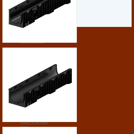
Gạch ốp lát
Á Mỹ
Taicera
Viglacera
Ý Mỹ
Thạch Bàn
TTC
Prime
Sega
Thiết bị vệ sinh
Grohe
Toto
Moen
Cotto
Inax
American Standard