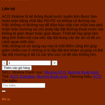
Liên hệ
ACO Xtraline là hệ thống thoát nước tuyến tính được làm
hoàn toàn bằng chất liệu HD-PE và không có đường ray.
Việc không có đường ray để đảm bảo nắp che chắn bao phủ
hoàn toàn mương và cho phép lắp đặt đường thoát nước mà
không bị gián đoạn hoặc gián đoạn; Thiết kế này giúp làm
tăng tính thẩm mỹ của việc lắp đặt trong các dự án và tối ưu
cảnh quan kiến ​​trúc.
Việc không có sử dụng ray nào là một điểm cộng khi giúp
giảm chiều cao ở những vị trí lắp đặt khó khăn và giúp có thể
lắp đặt mương ở tất cả các khu vực có độ sâu không lớn.
Mương
Thoát
Thêm vào giỏ hàng
Nước
SKU:
Xtraline
Danh mục:
Mương ACO
,
Mương thoát nước
ACO
Thẻ:
ACO
,
Extraline
,
Mương thoát nước
Thương hiệu:
ACO
Xtraline
Tìm kiếm
số
Tìm
lượng
kiếm:
Mô tả