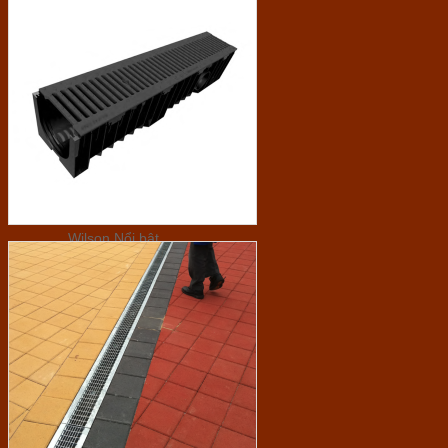
Ferroli
Ariston
Thiết bị bếp
Baumatic UK
Hafele
Malloca
Sàn gỗ & SPC
Wilson
Mavina
Á Mỹ
Sơn trang trí
Jotun
Vanir - Valspar
Ngói lợp
SCG