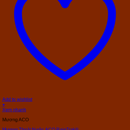
Add to wishlist
+
Xem nhanh
Mương ACO
Mương Thoát Nước ACO RainTrak®