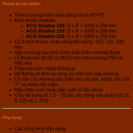
Thông tin sản phẩm:
Thân mương hoàn toàn bằng nhựa HD-PE
Kích thước module:
ACO Xtraline 100:
D x R = 1000 x 158 mm
ACO Xtraline 150:
D x R = 1000 x 208 mm
ACO Xtraline 200:
D x R = 1000 x 258 mm
Có 3 kích thước chiều rộng bên trong: 100, 150, 200
mm
Nắp mương bao phủ hoàn toàn thân mương thoát
Lỗ thoát dọc Ø100 và Ø110 mm cho mương H55 và
H80 mm
Thép mạ kẽm / thép không gỉ
Hệ thống cố định bu lông và chốt cho nắp mương
Có sẵn các mương đặc biệt cho các góc, khớp nối chữ
“T” và khớp nối chéo
Nắp chặn cuối hoặc nắp cuối có đầu thoát
Chịu tải trọng từ 1.5 – 25 tấn, tùy dòng sản phẩm (A 15,
B 125 và C 250)
Ứng dụng:
Các công trình dân dụng