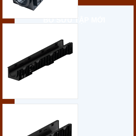
Sản phẩm
BỘ SƯU TẬP MỚI
XEM THÊM