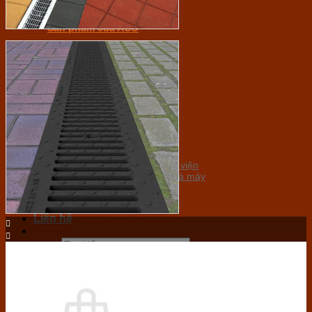
Secoin
Sản phẩm của ACO
Mương thoát nước
Máy tách mỡ
Tin tức
Tin dự án
Tin công ty
Dự án
Khu dân cư, chung cư
Khu nghỉ dưỡng, khách sạn
Văn phòng, trường học, bệnh viện
Sân bay, khu công nghiệp, nhà máy
Tuyển dụng
Liên hệ
Tìm
kiếm:
0
₫