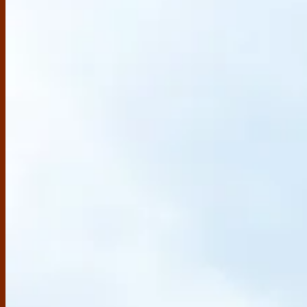
Sản phẩm
BỘ SƯU TẬP MỚI
XEM THÊM