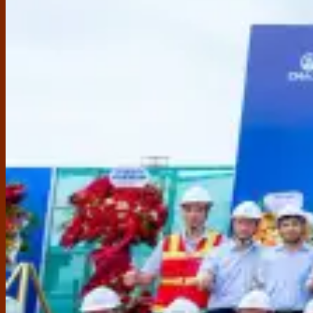
Gạch ốp lát
Á Mỹ
Taicera
Viglacera
Ý Mỹ
Thạch Bàn
TTC
Prime
Sega
Thiết bị vệ sinh
Grohe
Toto
Moen
Cotto
Inax
American Standard