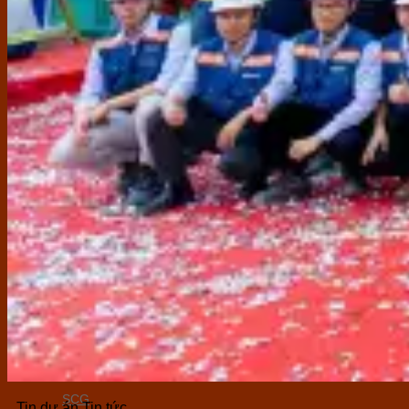
Ferroli
Ariston
Thiết bị bếp
Baumatic UK
Hafele
Malloca
Sàn gỗ & SPC
Wilson
Mavina
Á Mỹ
Sơn trang trí
Jotun
Vanir - Valspar
Ngói lợp
SCG
Tin dự án Tin tức