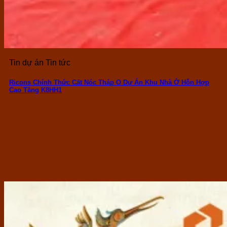
Tin dự án Tin tức
Ricons Chính Thức Cất Nóc Tháp O Dự Án Khu Nhà Ở Hỗn Hợp
Cao Tầng K8HH1